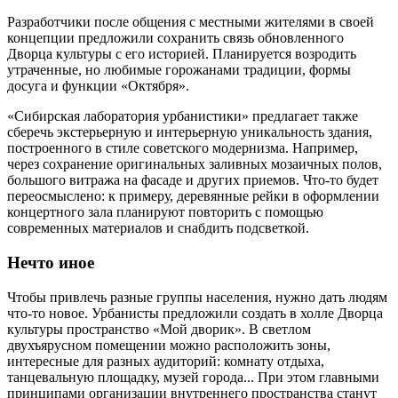
Разработчики после общения с местными жителями в своей
концепции предложили сохранить связь обновленного
Дворца культуры с его историей. Планируется возродить
утраченные, но любимые горожанами традиции, формы
досуга и функции «Октября».
«Сибирская лаборатория урбанистики» предлагает также
сберечь экстерьерную и интерьерную уникальность здания,
построенного в стиле советского модернизма. Например,
через сохранение оригинальных заливных мозаичных полов,
большого витража на фасаде и других приемов. Что-то будет
переосмыслено: к примеру, деревянные рейки в оформлении
концертного зала планируют повторить с помощью
современных материалов и снабдить подсветкой.
Нечто иное
Чтобы привлечь разные группы населения, нужно дать людям
что-то новое. Урбанисты предложили создать в холле Дворца
культуры пространство «Мой дворик». В светлом
двухъярусном помещении можно расположить зоны,
интересные для разных аудиторий: комнату отдыха,
танцевальную площадку, музей города... При этом главными
принципами организации внутреннего пространства станут