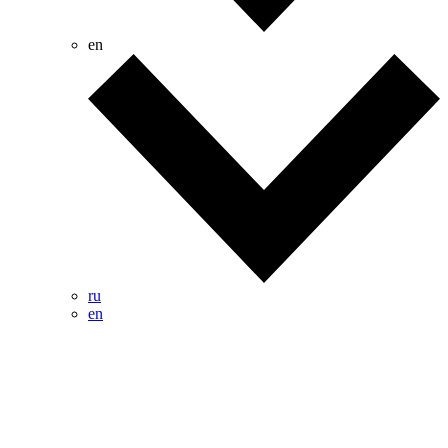
en
ru
en