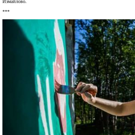
Измайлово.
***