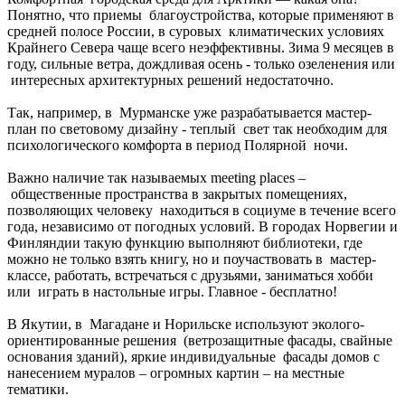
Понятно, что приемы благоустройства, которые применяют в
средней полосе России, в суровых климатических условиях
Крайнего Севера чаще всего неэффективны. Зима 9 месяцев в
году, сильные ветра, дождливая осень - только озеленения или
интересных архитектурных решений недостаточно.
Так, например, в Мурманске уже разрабатывается мастер-
план по световому дизайну - теплый свет так необходим для
психологического комфорта в период Полярной ночи.
Важно наличие так называемых meeting places –
общественные пространства в закрытых помещениях,
позволяющих человеку находиться в социуме в течение всего
года, независимо от погодных условий. В городах Норвегии и
Финляндии такую функцию выполняют библиотеки, где
можно не только взять книгу, но и поучаствовать в мастер-
классе, работать, встречаться с друзьями, заниматься хобби
или играть в настольные игры. Главное - бесплатно!
В Якутии, в Магадане и Норильске используют эколого-
ориентированные решения (ветрозащитные фасады, свайные
основания зданий), яркие индивидуальные фасады домов с
нанесением муралов – огромных картин – на местные
тематики.