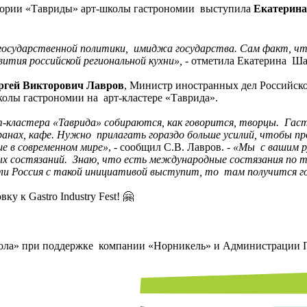
стории «Тавриды» арт-школы гастрономии выступила
Екатерин
государственной политики, имиджа государства. Сам факт, чт
вития российской региональной кухни»,
- отметила Екатерина Ша
ргей Викторович Лавров
, Министр иностранных дел Российск
колы гастрономии на арт-кластере «Таврида».
-кластера «Таврида» собираются, как говорится, творцы. Гаст
анах, кафе. Нужно прилагать гораздо больше усилий, чтобы про
е в современном мире»
, - сообщил С.В. Лавров. -
«Мы с вашим ру
 состязаний. Знаю, что есть международные состязания по те
сли Россия с такой инициативой выступит, то там получится го
у к Gastro Industry Fest! 🤗
 школа» при поддержке компании «Норникель» и Администрации 