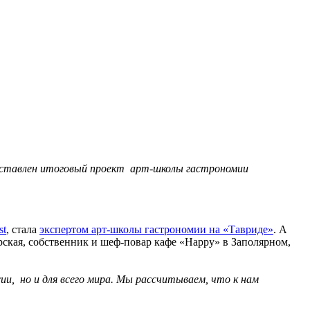
едставлен итоговый проект арт-школы гастрономии
st
, стала
экспертом арт-школы гастрономии на «Тавриде»
. А
орская, собственник и шеф-повар кафе «Happy» в Заполярном,
ии, но и для всего мира. Мы рассчитываем, что к нам