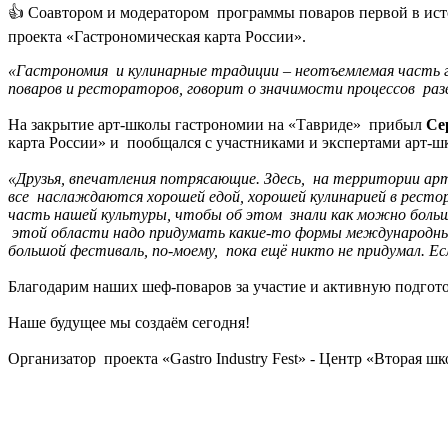
👍 Соавтором и модератором программы поваров первой в и
проекта «Гастрономическая карта России».
«Гастрономия и кулинарные традиции – неотъемлемая часть 
поваров и рестораторов, говорит о значимости процессов раз
На закрытие арт-школы гастрономии на «Тавриде» прибыл
Се
карта России» и пообщался с участниками и экспертами арт-ш
«Друзья, впечатления потрясающие. Здесь, на территории арт
все наслаждаются хорошей едой, хорошей кулинарией в рестор
часть нашей культуры, чтобы об этом знали как можно больш
этой области надо придумать какие-то формы международных
большой фестиваль, по-моему, пока ещё никто не придумал. Е
Благодарим наших шеф-поваров за участие и активную подготовк
Наше будущее мы создаём сегодня!
Организатор проекта «Gastro Industry Fest» - Центр «Вторая