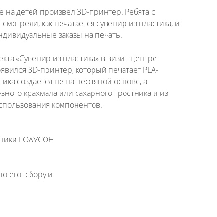
 на детей произвел 3D-принтер. Ребята с
смотрели, как печатается сувенир из пластика, и
ндивидуальные заказы на печать.
кта «Сувенир из пластика» в визит-центре
явился 3D-принтер, который печатает PLA-
тика создается не на нефтяной основе, а
узного крахмала или сахарного тростника и из
использования компонентов.
анники ГОАУСОН
по его сбору и