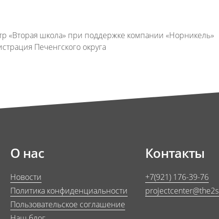
нтр «Вторая школа» при поддержке компании «Норникель»
истрация Печенгского округа
О нас
Контакты
Новости
+7(921) 176-39-76
Политика конфиденциальности
projectcenter@the2
Пользовательское соглашение
Наш блог