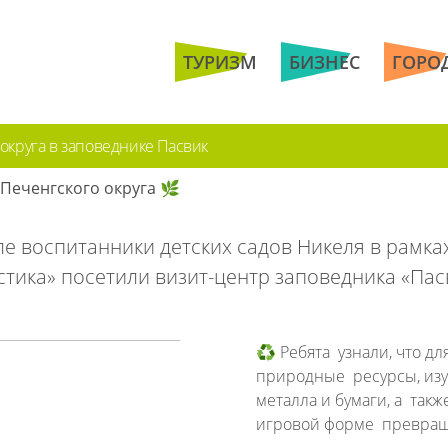
ТУРИЗМ
БИЗНЕС
ГОРО
округа в заповеднике Пасвик
Печенгского округа 🌿
е воспитанники детских садов Никеля в рамках
тика» посетили визит-центр заповедника «Пас
♻️ Ребята узнали, что д
природные ресурсы, изуч
металла и бумаги, а так
игровой форме превраща