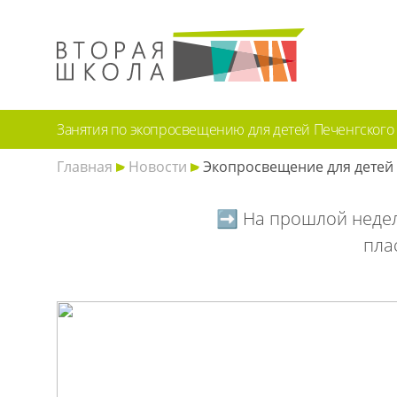
Занятия по экопросвещению для детей Печенгского 
Главная
Новости
Экопросвещение для детей 
➡️ На прошлой недел
плас