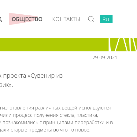
КОНТАКТЫ
Ru
Ru
Д
ОБЩЕСТВО
29-09-2021
 проекта «Сувенир из
вик».
ля изготовления различных вещей используются
или процесс получения стекла, пластика,
же познакомились с принципами переработки и в
ли старые предметы во что-то новое.