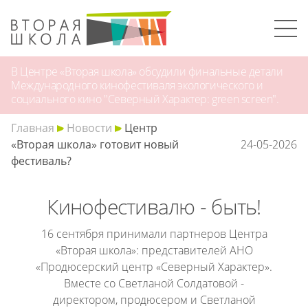
В Центре «Вторая школа» обсудили финальные детали
Международного кинофестиваля экологического и
социального кино "Северный Характер: green screen".
Главная
Новости
Центр
«Вторая школа» готовит новый
24-05-2026
фестиваль?
Кинофестивалю - быть!
16 сентября принимали партнеров Центра
«Вторая школа»: представителей
АНО
«Продюсерский центр «Северный Характер»
.
Вместе со
Светланой Солдатовой
-
директором, продюсером и
Светланой