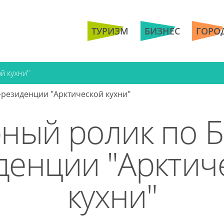
ТУРИЗМ
БИЗНЕС
ГОРО
й кухни"
резиденции "Арктической кухни"
ный ролик по Б
денции "Арктич
кухни"