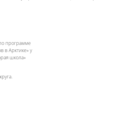
 по программе
 в Арктике» у
орая школа»
руга.