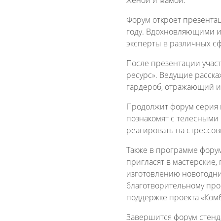
женой и мамой.
Форум откроет презентац
году. Вдохновляющими и
эксперты в различных сф
После презентации участ
ресурс». Ведущие расска
гардероб, отражающий и
Продолжит форум серия м
познакомят с телесными 
реагировать на стрессов
Также в программе фору
пригласят в мастерские,
изготовлению новогодни
благотворительному прое
поддержке проекта «Ком
Завершится форум стенд