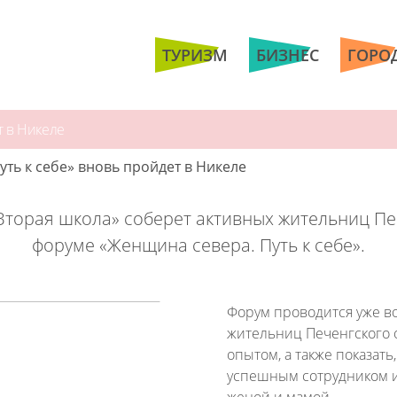
ТУРИЗМ
БИЗНЕС
ГОРО
т в Никеле
ть к себе» вновь пройдет в Никеле
Вторая школа» соберет активных жительниц Пе
форуме «Женщина севера. Путь к себе».
Форум проводится уже во
жительниц Печенгского о
опытом, а также показат
успешным сотрудником и