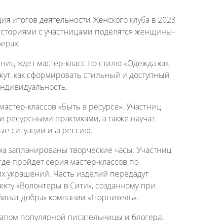
ия итогов деятельности Женского клуба в 2023
сториями с участницами поделятся женщины-
ерах.
ниц ждет мастер-класс по стилю «Одежда как
жут, как сформировать стильный и доступный
ндивидуальность.
астер-классов «Быть в ресурсе». Участниц
и ресурсными практиками, а также научат
ые ситуации и агрессию.
ма запланированы творческие часы. Участниц
 где пройдет серия мастер-классов по
х украшений. Часть изделий передадут
кту «Волонтеры в Сити», созданному при
бинат добра» компании «Норникель».
апом популярной писательницы и блогера.