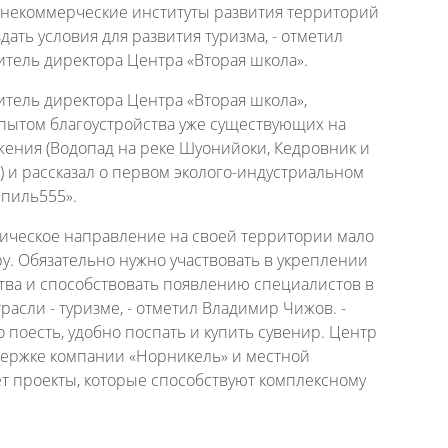
и некоммерческие институты развития территорий
ать условия для развития туризма, - отметил
тель директора Центра «Вторая школа».
тель директора Центра «Вторая школа»,
опытом благоустройства уже существующих на
жения (Водопад на реке Шуонийоки, Кедровник и
 и рассказал о первом эколого-индустриальном
Шпиль555».
тическое направление на своей территории мало
у. Обязательно нужно участвовать в укреплении
тва и способствовать появлению специалистов в
расли - туризме, - отметил Владимир Чижов. -
о поесть, удобно поспать и купить сувенир. Центр
держке компании «Норникель» и местной
т проекты, которые способствуют комплексному