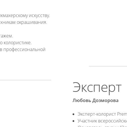
икмахерскому искусству.
техникам окрашивания.
тажем.
о колористике.
ов профессиональной
Эксперт
Любовь Дозморова
Эксперт-колорист Prem
Участник всероссийски