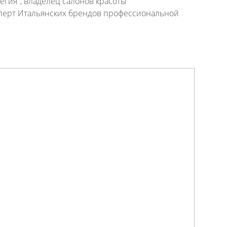
егия", владелец салонов красоты
перт Итальянских брендов профессиональной