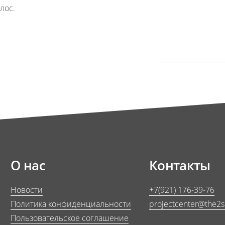
лос.
.
О нас
Контакты
Новости
+7(921) 176-39-76
Политика конфиденциальности
projectcenter@the2
Пользовательское соглашение