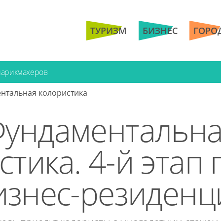
ТУРИЗМ
БИЗНЕС
ГОРО
парикмахеров
нтальная колористика
ундаментальн
стика. 4-й этап 
изнес-резиденц