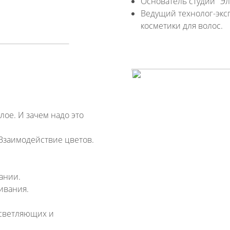
Основатель студии "Эл
Ведущий технолог-экс
косметики для волос.
лое. И зачем надо это
Взаимодействие цветов.
ании.
ивания.
осветляющих и